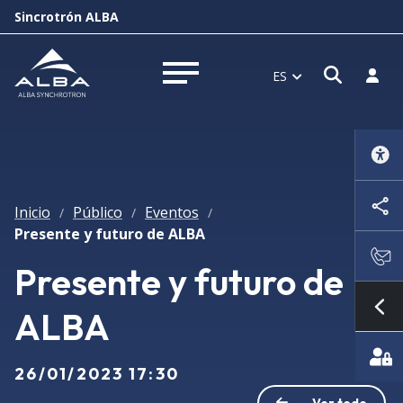
Sincrotrón ALBA
Abrir 
Inici
ES
Abrir menú
Inicio
Público
Eventos
/
/
/
Presente y futuro de ALBA
Presente y futuro de
ALBA
Mo
26/01/2023 17:30
Ver todo