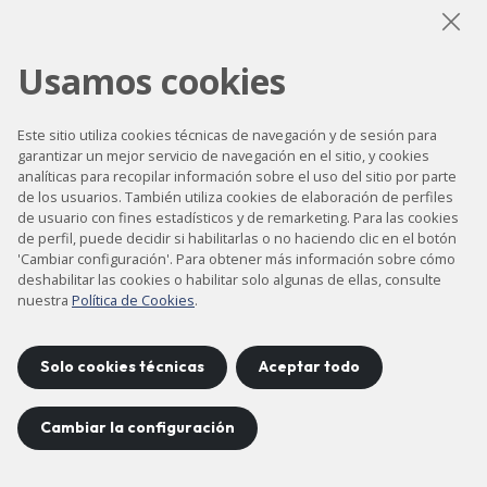
Usamos cookies
LinkedIn
Instagram
YouTube
Este sitio utiliza cookies técnicas de navegación y de sesión para
garantizar un mejor servicio de navegación en el sitio, y cookies
analíticas para recopilar información sobre el uso del sitio por parte
Accesibilidad
de los usuarios. También utiliza cookies de elaboración de perfiles
Contacto
de usuario con fines estadísticos y de remarketing. Para las cookies
de perfil, puede decidir si habilitarlas o no haciendo clic en el botón
Aviso legal
'Cambiar configuración'. Para obtener más información sobre cómo
deshabilitar las cookies o habilitar solo algunas de ellas, consulte
Política de privacidad
nuestra
Política de Cookies
.
Política de cookies
Mapa del sitio
Solo cookies técnicas
Aceptar todo
Cambiar la configuración
Proyecto desarrollado por
©
2026
CELLS