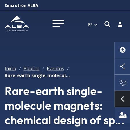
Sincrotrón ALBA
Abrir 
Inici
ES
Abrir menú
Inicio
Público
Eventos
/
/
/
Rare-earth single-molecule magnets: chemical design of spin qubits
Rare-earth single-
molecule magnets:
Mo
chemical design of spin