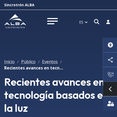
Sincrotrón ALBA
Abrir 
Inici
ES
Abrir menú
Inicio
Público
Eventos
/
/
/
Recientes avances en tecnología basados en la luz
Recientes avances en
tecnología basados en
Mo
la luz