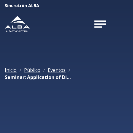
Sincrotrón ALBA
Sincrotrón ALBA
Abrir menú
Abrir menú
Inicio
Público
Eventos
/
/
/
Seminar: Application of Diffraction Anomalous Near Edge Structure (DANES)