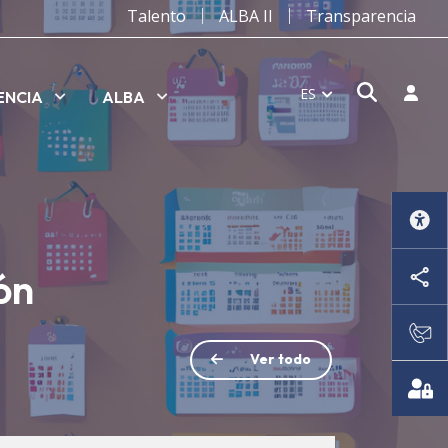
Talento
ALBA II
Transparencia
Abrir v
Inicia
ES
ENCIA
ALBA
ón
Ver todo