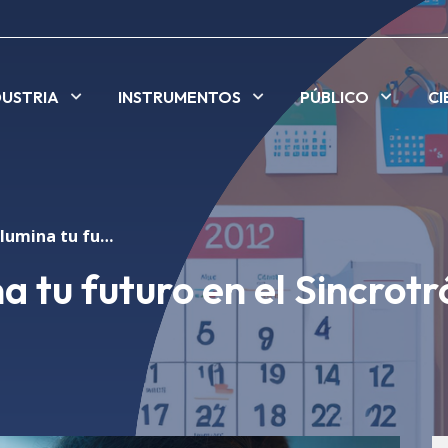
DUSTRIA
INSTRUMENTOS
PÚBLICO
CI
SheLIGHTs - Ilumina tu futuro en el Sincrotrón ALBA
a tu futuro en el Sincrotr