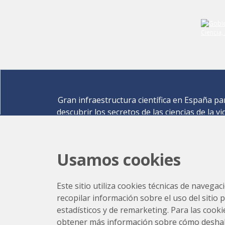
Gran infraestructura científica en España pa
descubrir los secretos de las ciencias de la vi
materiales para la energía, medio ambiente
nanomateriales, patrimonio cultural y much
más.
Usamos cookies
Carrer de la Llum 2-26 08290 Cerdanyola del Vallè
Barcelona,
España
Este sitio utiliza cookies técnicas de navegac
Cómo llegar
recopilar información sobre el uso del sitio 
+34 93 592 43 00
estadísticos y de remarketing. Para las cookie
obtener más información sobre cómo deshabili