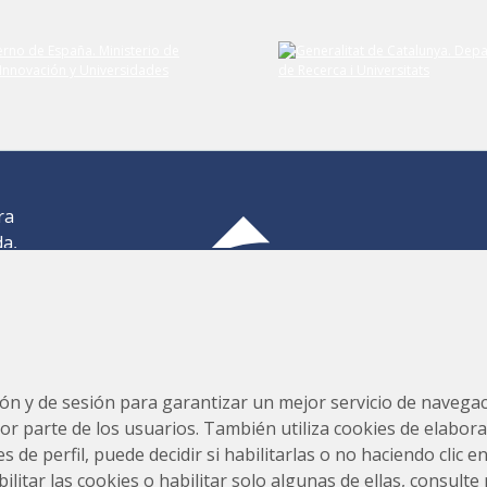
ra
da,
,
os
Consorcio para la Construcción, Equipamiento y Explotación
s,
del Laboratorio de Luz Sincrotrón (CELLS)
ión y de sesión para garantizar un mejor servicio de navegaci
por parte de los usuarios. También utiliza cookies de elabora
s de perfil, puede decidir si habilitarlas o no haciendo clic 
tar las cookies o habilitar solo algunas de ellas, consulte