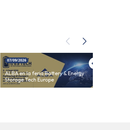
Previous
Next
07/09/2026
23/09/
SINCR
ALBA en la feria Battery & Energy
Storage Tech Europe
AUTO