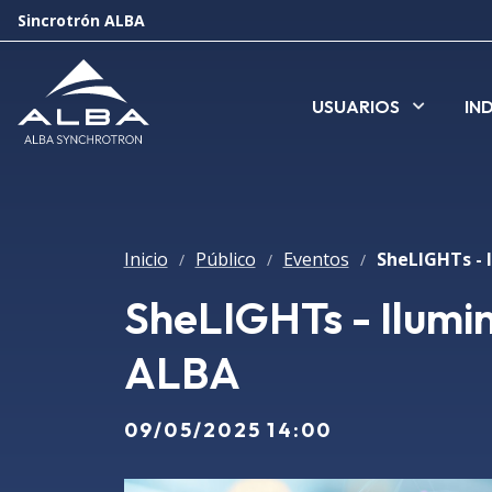
Sincrotrón ALBA
USUARIOS
IN
Inicio
Público
Eventos
/
/
/
SheLIGHTs - Ilumin
ALBA
09/05/2025 14:00