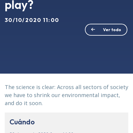
play?
30/10/2020 11:00
Ver todo
The science is clear: Across all sectors of society
we have to shrink our environmental impact,
and do it soon.
Cuándo