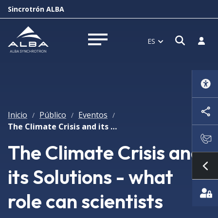
Sincrotrón ALBA
Abrir 
Inici
ES
Abrir menú
Inicio
Público
Eventos
/
/
/
The Climate Crisis and its Solutions - what role can scientists play?
The Climate Crisis and
its Solutions - what
Mo
role can scientists