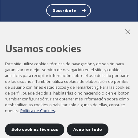
Suscríbete
Usamos cookies
LinkedIn
Instagram
YouTube
Este sitio utiliza cookies técnicas de navegación y de sesión para
garantizar un mejor servicio de navegación en el sitio, y cookies
analíticas para recopilar información sobre el uso del sitio por parte
Accesibilidad
de los usuarios. También utiliza cookies de elaboración de perfiles
Contacto
de usuario con fines estadísticos y de remarketing. Para las cookies
de perfil, puede decidir si habilitarlas o no haciendo clic en el botón
Aviso legal
'Cambiar configuración'. Para obtener más información sobre cómo
deshabilitar las cookies o habilitar solo algunas de ellas, consulte
Política de privacidad
nuestra
Política de Cookies
.
Política de cookies
Mapa del sitio
Solo cookies técnicas
Aceptar todo