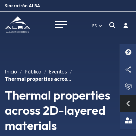
Sincrotrón ALBA
Abrir 
Inici
ES
Abrir menú
Inicio
Público
Eventos
/
/
/
Thermal properties across 2D-layered materials
Thermal properties
across 2D-layered
Mo
materials