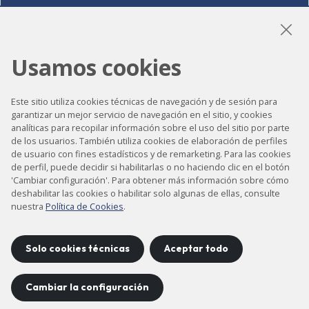
Usamos cookies
LinkedIn
Instagram
YouTube
Este sitio utiliza cookies técnicas de navegación y de sesión para
garantizar un mejor servicio de navegación en el sitio, y cookies
analíticas para recopilar información sobre el uso del sitio por parte
Accesibilidad
de los usuarios. También utiliza cookies de elaboración de perfiles
Contacto
de usuario con fines estadísticos y de remarketing. Para las cookies
de perfil, puede decidir si habilitarlas o no haciendo clic en el botón
Aviso legal
'Cambiar configuración'. Para obtener más información sobre cómo
deshabilitar las cookies o habilitar solo algunas de ellas, consulte
Política de privacidad
nuestra
Política de Cookies
.
Política de cookies
Mapa del sitio
Solo cookies técnicas
Aceptar todo
Cambiar la configuración
Proyecto desarrollado por
©
2026
CELLS