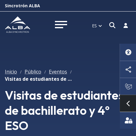
Sincrotrón ALBA
Abrir 
Inici
ES
Abrir menú
Inicio
Público
Eventos
/
/
/
Visitas de estudiantes de bachillerato y 4º ESO
Visitas de estudiantes
de bachillerato y 4º
Mo
ESO