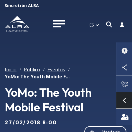
Sincrotrón ALBA
Abrir 
Inici
ES
Abrir menú
Inicio
Público
Eventos
/
/
/
YoMo: The Youth Mobile Festival
YoMo: The Youth
Mobile Festival
Mo
27/02/2018 8:00
Ver todo