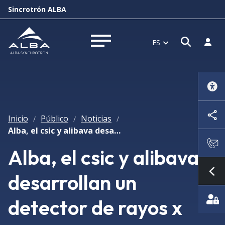
Sincrotrón ALBA
Abrir 
Inici
ES
Abrir menú
Inicio
Público
Noticias
/
/
/
Alba, el csic y alibava desarrollan un detector de rayos x
Alba, el csic y alibava
desarrollan un
Mo
detector de rayos x