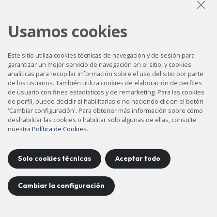
LinkedIn
Instagram
YouTube
Usamos cookies
Este sitio utiliza cookies técnicas de navegación y de sesión para
garantizar un mejor servicio de navegación en el sitio, y cookies
Accesibilidad
analíticas para recopilar información sobre el uso del sitio por parte
de los usuarios. También utiliza cookies de elaboración de perfiles
Contacto
de usuario con fines estadísticos y de remarketing. Para las cookies
Aviso legal
de perfil, puede decidir si habilitarlas o no haciendo clic en el botón
'Cambiar configuración'. Para obtener más información sobre cómo
Política de privacidad
deshabilitar las cookies o habilitar solo algunas de ellas, consulte
nuestra
Política de Cookies
.
Política de cookies
Mapa del sitio
Solo cookies técnicas
Aceptar todo
Proyecto desarrollado por
Cambiar la configuración
©
2026
CELLS