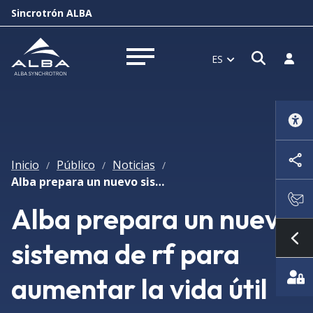
Sincrotrón ALBA
Abrir 
Inici
ES
Abrir menú
Inicio
Público
Noticias
/
/
/
Alba prepara un nuevo sistema de rf para aumentar la vida útil del haz de electrones
Alba prepara un nuevo
sistema de rf para
Mo
aumentar la vida útil