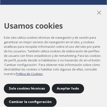
LinkedIn
Instagram
YouTube
Usamos cookies
Este sitio utiliza cookies técnicas de navegación y de sesión para
garantizar un mejor servicio de navegación en el sitio, y cookies
Accesibilidad
analíticas para recopilar información sobre el uso del sitio por parte
de los usuarios. También utiliza cookies de elaboración de perfiles
Contacto
de usuario con fines estadísticos y de remarketing. Para las cookies
de perfil, puede decidir si habilitarlas o no haciendo clic en el botón
Aviso legal
'Cambiar configuración'. Para obtener más información sobre cómo
Política de privacidad
deshabilitar las cookies o habilitar solo algunas de ellas, consulte
nuestra
Política de Cookies
.
Política de cookies
Mapa del sitio
Solo cookies técnicas
Aceptar todo
Cambiar la configuración
Proyecto desarrollado por
©
2026
CELLS