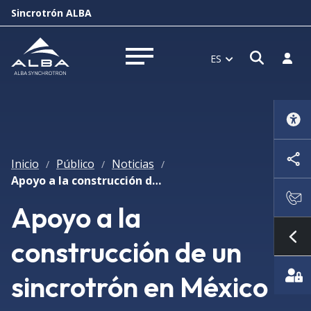
Sincrotrón ALBA
Abrir 
Inici
ES
Abrir menú
Inicio
Público
Noticias
/
/
/
Apoyo a la construcción de un sincrotrón en México
Apoyo a la
construcción de un
Mo
sincrotrón en México