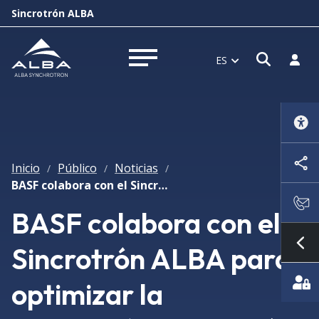
Sincrotrón ALBA
Abrir 
Inici
ES
Abrir menú
Inicio
Público
Noticias
/
/
/
BASF colabora con el Sincrotrón ALBA para optimizar la producción de baterías para coches eléctricos
BASF colabora con el
Sincrotrón ALBA para
Mo
optimizar la