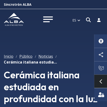
Sincrotrón ALBA
Abrir 
Inici
ES
Abrir menú
Inicio
Público
Noticias
/
/
/
Cerámica italiana estudiada en profundidad con la luz de ALBA
Cerámica italiana
estudiada en
Mo
profundidad con la luz