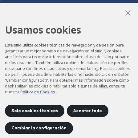
LinkedIn
Instagram
YouTube
Usamos cookies
Este sitio utiliza cookies técnicas de navegación y de sesión para
garantizar un mejor servicio de navegación en el sitio, y cookies
Accesibilidad
analíticas para recopilar información sobre el uso del sitio por parte
de los usuarios. También utiliza cookies de elaboración de perfiles
Contacto
de usuario con fines estadísticos y de remarketing. Para las cookies
Aviso legal
de perfil, puede decidir si habilitarlas o no haciendo clic en el botón
'Cambiar configuración'. Para obtener más información sobre cómo
Política de privacidad
deshabilitar las cookies o habilitar solo algunas de ellas, consulte
nuestra
Política de Cookies
.
Política de cookies
Mapa del sitio
Solo cookies técnicas
Aceptar todo
Proyecto desarrollado por
Cambiar la configuración
©
2026
CELLS