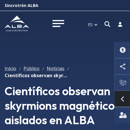
Sincrotrón ALBA
Abrir 
Inici
ES
Abrir menú
Inicio
Público
Noticias
/
/
/
Científicos observan skyrmions magnéticos aislados en ALBA
Científicos observan
skyrmions magnéticos
Mo
aislados en ALBA