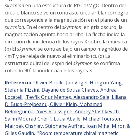
skyrmion
en una estructura de Pt/Co/MgO. Dentro del
círculo blanco se ve un contraste circular blanco/negro
que corresponde a la magnetización en el plano de un
skyrmion
. En el centro del
skyrmion
, en gris oscuro, la
magnetización apunta hacia arriba. La flecha indica la
dirección de incidencia de los rayos X sobre la muestra.
(b) El
skyrmion
se contrae bajo un campo magnético de
4mT y se relaja de nuevo al eliminarlo (c). (d) La
estructura quiral del espín del
skyrmion
se confirma
rotando 90º la incidencia de los rayos X.
Referencia
: Olivier Boulle, Jan Vogel, Hongxin Yang,
Stefania Pizzini, Dayane de Souza Chaves, Andrea
Locatelli, Tevfik Onur Menteş, Alessandro Sala, Liliana
D. Buda-Prejbeanu, Olivier Klein, Mohamed
Belmeguenai, Yves Roussigné, Andrey Stashkevich,
Salim Mourad Chérif, Lucia Aballe, Michael Foerster,
Mairbek Chshiev, Stéphane Auffret, Ioan Mihai Miron &
Gilles Gaudin. "Room temperature chiral magnetic