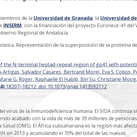
 miembros de la
Universidad de Granada
, la
Universidad de
e
INSERM
, con la financiación del proyecto Euroneut-41 del V
bierno Regional de Andalucía.
proteica. Representación de la superposición de la proteína d
 of the N-terminal heptad-repeat region of gp41 with potenti
-Artigas, Salvador Casares, Bertrand Morel, Eva S. Cobos, P
arie G. Roger, Raphaelle El Habib, Bin Su, Christiane Moog
4)
18207–18212, doi: 10.1073/pnas.1413592112
el virus de la inmunodeficiencia humana. El SIDA continúa s
iendo acabado con la vida de más de 39 millones de personas
 Salud (OMS). El África subsahariana es la región más afect
IH en 2013 y acumulando el 70% del total de las nuevas