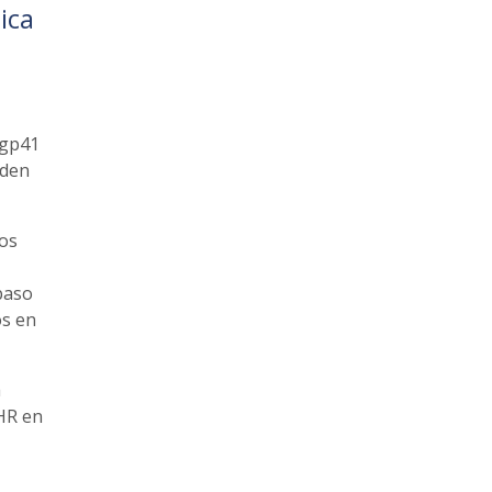
ica
 gp41
eden
los
paso
s en
a
NHR en