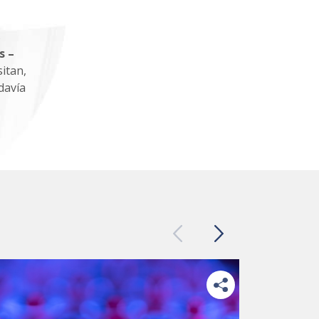
s
s –
sitan,
davía
Previous
Next