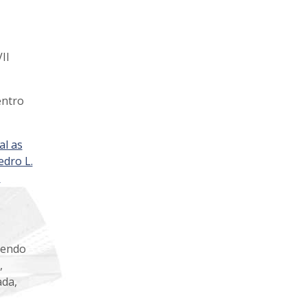
II
entro
al as
edro L.
,
iendo
,
ada,