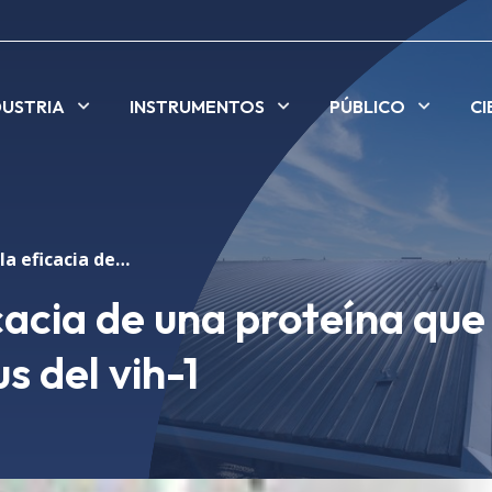
DUSTRIA
INSTRUMENTOS
PÚBLICO
CI
Demuestran la eficacia de una proteína que puede inhibir el virus del vih-1
acia de una proteína que
us del vih-1