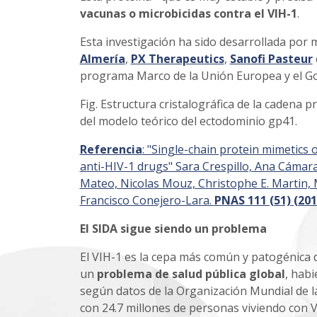
vacunas o microbicidas contra el VIH-1
.
Esta investigación ha sido desarrollada por
Almería
,
PX Therapeutics
,
Sanofi Pasteur
programa Marco de la Unión Europea y el Go
Fig. Estructura cristalográfica de la cadena 
del modelo teórico del ectodominio gp41.
Referencia
: "Single-chain protein mimetics
anti-HIV-1 drugs" Sara Crespillo, Ana Cámara
Mateo, Nicolas Mouz, Christophe E. Martin, M
Francisco Conejero-Lara.
PNAS 111 (51) (201
El SIDA sigue siendo un problema
El VIH-1 es la cepa más común y patogénica d
un
problema de salud pública global
, hab
según datos de la Organización Mundial de la
con 24.7 millones de personas viviendo con V