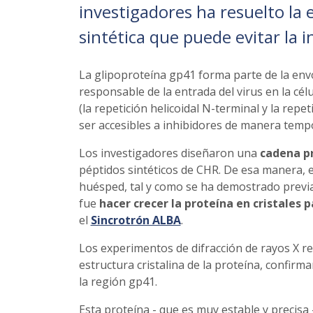
investigadores ha resuelto la 
sintética que puede evitar la i
La glipoproteína gp41 forma parte de la envo
responsable de la entrada del virus en la cél
(la repetición helicoidal N-terminal y la rep
ser accesibles a inhibidores de manera tempo
Los investigadores diseñaron una
cadena p
péptidos sintéticos de CHR. De esa manera, est
huésped, tal y como se ha demostrado previa
fue
hacer crecer la proteína en cristales 
el
Sincrotrón ALBA
.
Los experimentos de difracción de rayos X re
estructura cristalina de la proteína, confirm
la región gp41.
Esta proteína - que es muy estable y precisa 