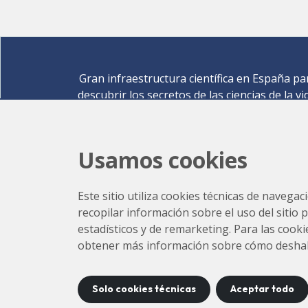
Gran infraestructura científica en España pa
descubrir los secretos de las ciencias de la vi
materiales para la energía, medio ambiente
nanomateriales, patrimonio cultural y much
más.
Usamos cookies
Carrer de la Llum 2-26 08290 Cerdanyola del Vallè
Barcelona,
España
Este sitio utiliza cookies técnicas de navegac
Cómo llegar
recopilar información sobre el uso del sitio 
+34 93 592 43 00
estadísticos y de remarketing. Para las cookie
obtener más información sobre cómo deshabili
Solo cookies técnicas
Aceptar todo
Accesibilidad
Con