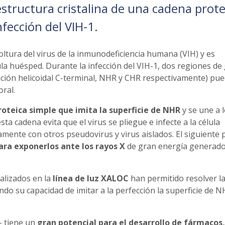
estructura cristalina de una cadena prote
nfección del VIH-1.
ltura del virus de la inmunodeficiencia humana (VIH) y es
ula huésped. Durante la infección del VIH-1, dos regiones de
etición helicoidal C-terminal, NHR y CHR respectivamente) pu
ral.
roteica simple
que imita la superficie de NHR
y se une a 
a cadena evita que el virus se pliegue e infecte a la célula
mente con otros pseudovirus y virus aislados. El siguiente 
para exponerlos ante los rayos X
de gran energía generado
alizados en la
línea de luz XALOC
han permitido resolver l
ando su capacidad de imitar a la perfección la superficie de 
- tiene un
gran potencial para el desarrollo de fármacos,