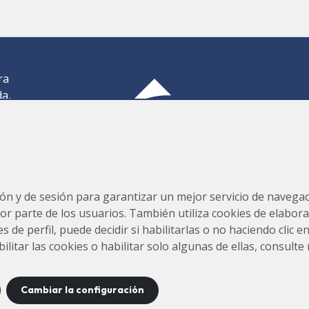
ra
da,
,
os
Consorcio para la Construcción, Equipamiento y Explotación
s,
del Laboratorio de Luz Sincrotrón (CELLS)
ión y de sesión para garantizar un mejor servicio de navegaci
por parte de los usuarios. También utiliza cookies de elabora
s de perfil, puede decidir si habilitarlas o no haciendo clic 
tar las cookies o habilitar solo algunas de ellas, consulte
Cambiar la configuración
tacto
Aviso
Política de
Política de
Mapa