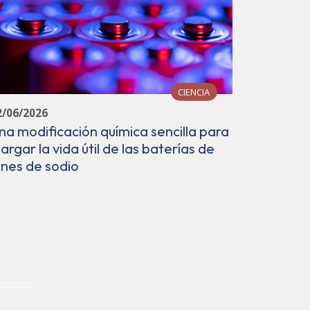
CIENCIA
12/06/202
2/06/2026
Avance e
na modificación química sencilla para
en el lab
largar la vida útil de las baterías de
de vang
ones de sodio