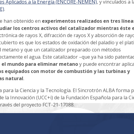
les Aplicados a la Energía (ENCORE-NEMEN)
, y vinculados a l
E)
.
ue han obtenido en
experimentos realizados en tres línea
udiar los centros activos del catalizador mientras éste 
ctrónica de rayos X, difracción de rayos X y absorción de rayo
cubierto es que los estados de oxidación del paladio y el plat
del metano y que un catalizador preparado con métodos
ctamente el agua. Este catalizador –que ya ha sido patenta
n el mundo para eliminar metano
y puede encontrar aplic
s equipados con motor de combustión y las turbinas y
as natural
.
 para la Ciencia y la Tecnología. El Sincrotrón ALBA forma 
 de la Innovación (UCC+i) de la Fundación Española para la Ci
través del proyecto FCT-21-17088.