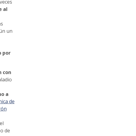
veces
 al
as
gún un
o por
n con
aladio
no a
nica de
rón
el
po de