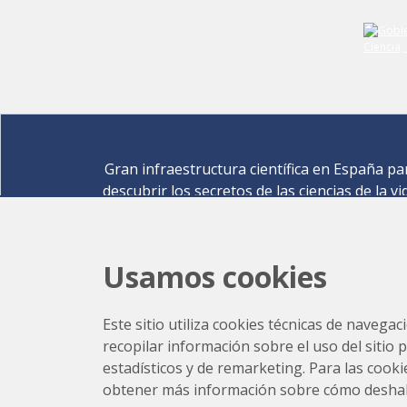
Gran infraestructura científica en España pa
descubrir los secretos de las ciencias de la vi
materiales para la energía, medio ambiente
nanomateriales, patrimonio cultural y much
más.
Usamos cookies
Carrer de la Llum 2-26 08290 Cerdanyola del Vallè
Barcelona,
España
Este sitio utiliza cookies técnicas de navegac
Cómo llegar
recopilar información sobre el uso del sitio 
+34 93 592 43 00
estadísticos y de remarketing. Para las cookie
obtener más información sobre cómo deshabili