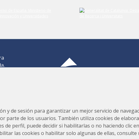
ra
da,
,
os
Consorcio para la Construcción, Equipamiento y Explotación
s,
del Laboratorio de Luz Sincrotrón (CELLS)
ión y de sesión para garantizar un mejor servicio de navegaci
por parte de los usuarios. También utiliza cookies de elabora
s de perfil, puede decidir si habilitarlas o no haciendo clic 
tar las cookies o habilitar solo algunas de ellas, consulte