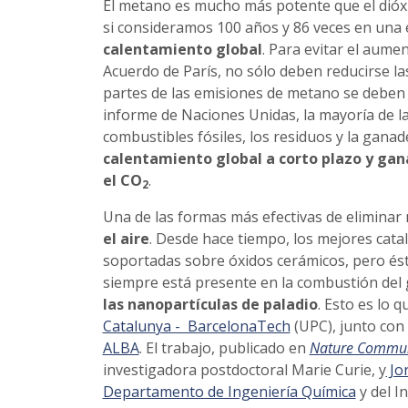
El metano es mucho más potente que el dióx
si consideramos 100 años y 86 veces en una 
calentamiento global
. Para evitar el aume
Acuerdo de París, no sólo deben reducirse l
partes de las emisiones de metano se deben 
informe de Naciones Unidas, la mayoría de 
combustibles fósiles, los residuos y la ganad
calentamiento global a corto plazo y gan
el CO
.
2
Una de las formas más efectivas de eliminar 
el aire
. Desde hace tiempo, los mejores cata
soportadas sobre óxidos cerámicos, pero ést
siempre está presente en la combustión del 
las nanopartículas de paladio
. Esto es lo 
Catalunya - BarcelonaTech
(UPC), junto con
ALBA
. El trabajo, publicado en
Nature Commun
investigadora postdoctoral Marie Curie, y
Jor
Departamento de Ingeniería Química
y del I