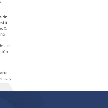
a
s de
está
s X.
ino
do– es,
ación
parte
encia y