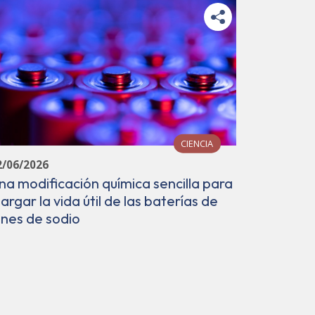
CIENCIA
12/06/202
2/06/2026
Avance e
na modificación química sencilla para
en el lab
largar la vida útil de las baterías de
de vang
ones de sodio