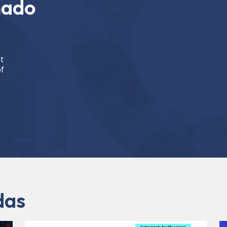
nado
t
of
das