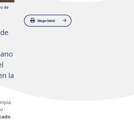
ro de
Imprimir
 de
tano
el
en la
impia
to
icado