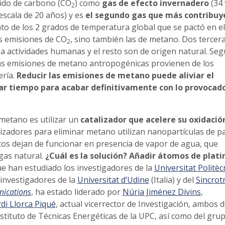
ido de carbono (CO
) como
gas de efecto invernadero
(34 
2
escala de 20 años) y es
el segundo gas que más contribuye
nto de los 2 grados de temperatura global que se pactó en el
as emisiones de CO
, sino también las de metano. Dos tercer
2
a actividades humanas y el resto son de origen natural. Se
las emisiones de metano antropogénicas provienen de los
ería.
Reducir las emisiones de metano puede aliviar el
ar tiempo para acabar definitivamente con lo provocad
metano es utilizar un
catalizador que acelere su oxidació
lizadores para eliminar metano utilizan nanopartículas de p
os dejan de funcionar en presencia de vapor de agua, que
gas natural.
¿Cuál es la solución? Añadir átomos de plati
que han estudiado los investigadores de la
Universitat Politèc
 investigadores de la
Universitat d’Udine
(Italia) y del
Sincrot
ications
, ha estado liderado por
Núria Jiménez Divins
,
di Llorca Piqué
, actual vicerrector de Investigación, ambos d
nstituto de Técnicas Energéticas de la UPC, así como del gru