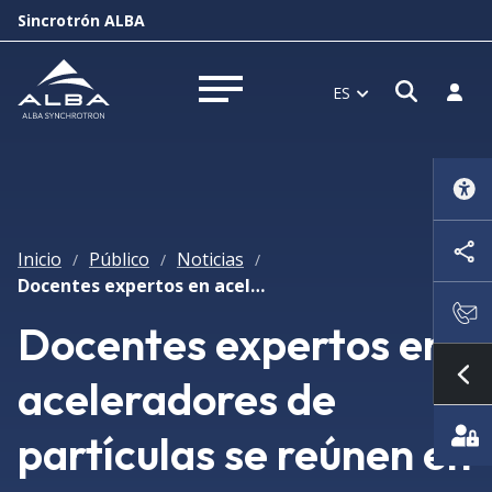
Sincrotrón ALBA
Abrir 
Inici
ES
Abrir menú
Inicio
Público
Noticias
/
/
/
Docentes expertos en aceleradores de partículas se reúnen en ALBA
Docentes expertos en
aceleradores de
Mo
partículas se reúnen en