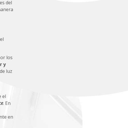
es del
manera
el
or los
r y
de luz
 el
ce
. En
nte en