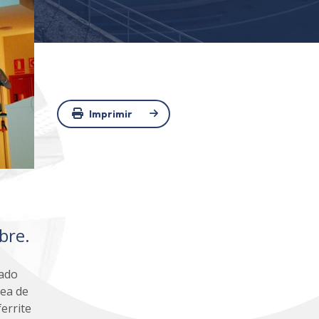
Imprimir
bre.
gado
nea de
errite