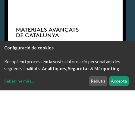
Configuració de cookies
Clúster de Materials Avançats de Catalunya
Recopilem i processem la vostra informació personal amb les
següents finalitats:
Analítiques, Seguretat & Màrqueting
.
Contacta
Saber-ne més
...
Rebutja
Accepta
Modificar
cookies
Milà i Fontanals 14, 1r 6a
08012 Barcelona
622 547 788
info@clustermav.com