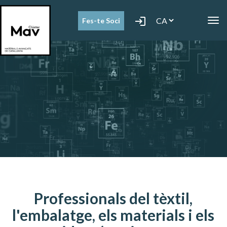
login
Fes-te Soci
T
o
g
g
l
e
n
a
v
i
g
a
t
i
o
n
Professionals del tèxtil,
l'embalatge, els materials i els