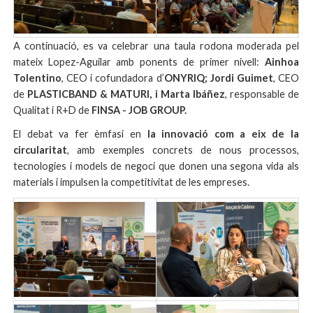
A continuació, es va celebrar una taula rodona moderada pel
mateix Lopez-Aguilar amb ponents de primer nivell:
Ainhoa
Tolentino
, CEO i cofundadora d’
ONYRIQ;
Jordi Guimet
, CEO
de
PLASTICBAND & MATURI, i
Marta Ibáñez
, responsable de
Qualitat i R+D de
FINSA - JOB GROUP.
El debat va fer èmfasi en
la innovació com a eix de la
circularitat
, amb exemples concrets de nous processos,
tecnologies i models de negoci que donen una segona vida als
materials i impulsen la competitivitat de les empreses.