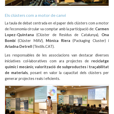
Els clústers com a motor de canvi
La taula de debat centrada en el paper dels clústers com a motor
de l’economia circular va comptar amb la participació de:
Carmen
Lopez-Quintana
(Clúster de Residus de Catalunya),
Ona
Bombí
(Clúster MAV),
Mònica Riera
(Packaging Cluster) i
Ariadna Detrell
(Tèxtils.CAT).
Les responsables de les associacions van destacar diverses
iniciatives col·laboratives com ara projectes de
reciclatge
químic i mecànic
,
valorització de subproductes
i
traçabilitat
de materials
, posant en valor la capacitat dels clústers per
generar projectes reals i eficients.