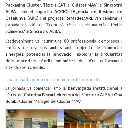
Packaging Cluster
,
Tèxtils.CAT,
el
Clúster MAV
i el
Sincrotró
ALBA
, amb el suport d’
ACCIÓ
, l’
Agència de Residus de
Catalunya (ARC)
i el projecte
ReMade@ARI
, van celebrar la
jornada interclúster "
Economia circular dels materials tèxtils
polimèrics
" al
Sincrotró ALBA
.
L’esdeveniment va reunir uns 80 professionals d’empreses i
entitats de diversos àmbits amb l’objectiu de
fomentar
sinergies
,
potenciar la innovació
i
explorar la circularitat
dels materials tèxtils polimèrics
des d’un enfocament
interclúster i científic.
Una jornada plena de coneixement i connexió
La jornada va començar amb la
benvinguda institucional
a
càrrec de
Caterina Biscari
, directora del Sincrotró ALBA, i
Ona
Bombí
, Clúster Manager del Clúster MAV.