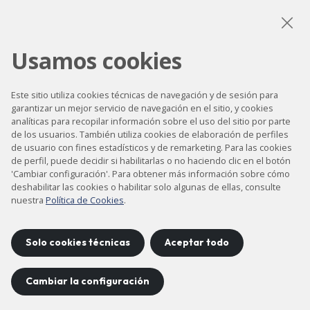
LinkedIn
Instagram
YouTube
Usamos cookies
Este sitio utiliza cookies técnicas de navegación y de sesión para
garantizar un mejor servicio de navegación en el sitio, y cookies
Accesibilidad
analíticas para recopilar información sobre el uso del sitio por parte
Contacto
de los usuarios. También utiliza cookies de elaboración de perfiles
de usuario con fines estadísticos y de remarketing. Para las cookies
Aviso legal
de perfil, puede decidir si habilitarlas o no haciendo clic en el botón
'Cambiar configuración'. Para obtener más información sobre cómo
Política de privacidad
deshabilitar las cookies o habilitar solo algunas de ellas, consulte
Política de cookies
nuestra
Política de Cookies
.
Mapa del sitio
Solo cookies técnicas
Aceptar todo
Proyecto desarrollado por
Cambiar la configuración
©
2026
CELLS