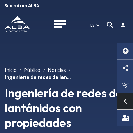
Sincrotrón ALBA
Abrir 
Inici
ES
Abrir menú
Inicio
Público
Noticias
/
/
/
Ingeniería de redes de lantánidos con propiedades electrónicas y magnéticas sintonizables
Ingeniería de redes de
lantánidos con
Mo
propiedades