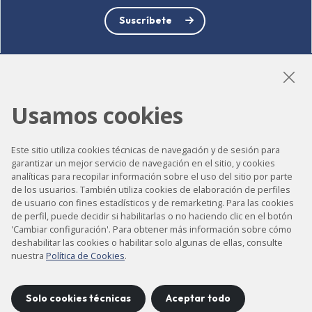
Suscríbete
LinkedIn
Instagram
YouTube
Usamos cookies
Este sitio utiliza cookies técnicas de navegación y de sesión para
garantizar un mejor servicio de navegación en el sitio, y cookies
Accesibilidad
analíticas para recopilar información sobre el uso del sitio por parte
de los usuarios. También utiliza cookies de elaboración de perfiles
Contacto
de usuario con fines estadísticos y de remarketing. Para las cookies
de perfil, puede decidir si habilitarlas o no haciendo clic en el botón
Aviso legal
'Cambiar configuración'. Para obtener más información sobre cómo
Política de privacidad
deshabilitar las cookies o habilitar solo algunas de ellas, consulte
nuestra
Política de Cookies
.
Política de cookies
Mapa del sitio
Solo cookies técnicas
Aceptar todo