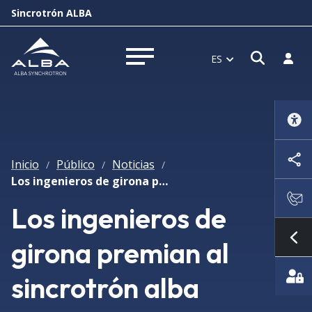
Sincrotrón ALBA
Abrir 
Inici
ES
Abrir menú
Inicio
Público
Noticias
/
/
/
Los ingenieros de girona premian al sincrotrón alba
Los ingenieros de
girona premian al
Mo
sincrotrón alba