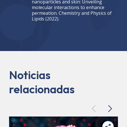
nanoparticles and skin: Unveiling
molecular interactions to enhance
permeation. Chemistry and Physics of
Lipids (2022).
Noticias
relacionadas
Previous
Next