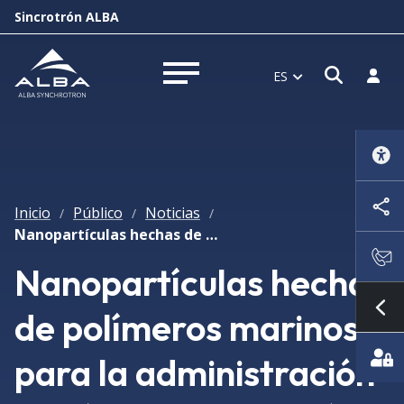
Sincrotrón ALBA
Abrir 
Inici
ES
Abrir menú
Inicio
Público
Noticias
/
/
/
Nanopartículas hechas de polímeros marinos para la administración de fármacos a través de la piel
Nanopartículas hechas
de polímeros marinos
Mo
para la administración