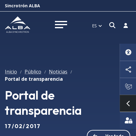
Sincrotrón ALBA
Abrir 
Inici
ES
Abrir menú
Inicio
Público
Noticias
/
/
/
Portal de transparencia
Portal de
transparencia
Mo
17/02/2017
Ver todo