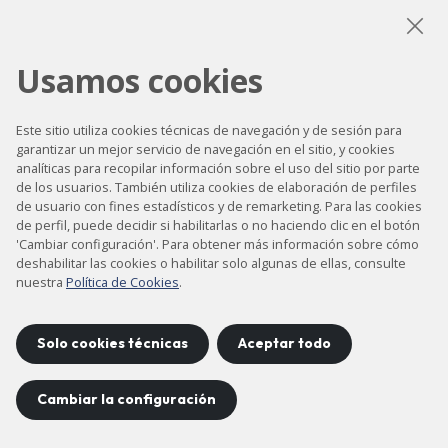
Usamos cookies
LinkedIn
Instagram
YouTube
Este sitio utiliza cookies técnicas de navegación y de sesión para
garantizar un mejor servicio de navegación en el sitio, y cookies
analíticas para recopilar información sobre el uso del sitio por parte
Accesibilidad
de los usuarios. También utiliza cookies de elaboración de perfiles
Contacto
de usuario con fines estadísticos y de remarketing. Para las cookies
de perfil, puede decidir si habilitarlas o no haciendo clic en el botón
Aviso legal
'Cambiar configuración'. Para obtener más información sobre cómo
deshabilitar las cookies o habilitar solo algunas de ellas, consulte
Política de privacidad
nuestra
Política de Cookies
.
Política de cookies
Mapa del sitio
Solo cookies técnicas
Aceptar todo
Cambiar la configuración
Proyecto desarrollado por
©
2026
CELLS