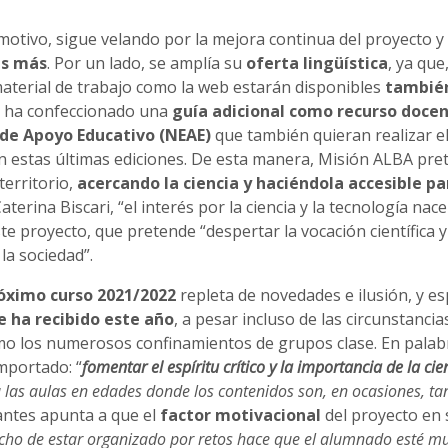
otivo, sigue velando por la mejora continua del proyecto y
es más
. Por un lado, se amplía su
oferta lingüística
, ya que
material de trabajo como la web estarán disponibles
tambié
se ha confeccionado una
guía adicional como recurso doce
 de Apoyo Educativo (NEAE)
que también quieran realizar e
n estas últimas ediciones. De esta manera, Misión ALBA pre
territorio,
acercando la ciencia y haciéndola accesible pa
aterina Biscari, “el interés por la ciencia y la tecnología nace
e proyecto, que pretende “despertar la vocación científica y
la sociedad”.
róximo curso 2021/2022
repleta de novedades e ilusión, y e
e ha recibido este año
, a pesar incluso de las circunstancia
mo los numerosos confinamientos de grupos clase. En palab
mportado: “
fomentar el espíritu crítico y la importancia de la cie
a las aulas en edades donde los contenidos son, en ocasiones, ta
pantes apunta a que el
factor motivacional
del proyecto en 
echo de estar organizado por retos hace que el alumnado esté m