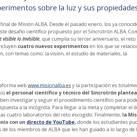
rimentos sobre la luz y sus propiedades
l final de Misión ALBA. Desde el pasado enero, los ya conocid
te desafío científico propuesto por el Sincrotrón ALBA. Co
 visible lo invisible
, que cumplía su tercer aniversario, el reto
incluyen
cuatro nuevos experimentos
en los que se relacio
ón, con temas como: la visión, el estudio de materiales, la
ataforma web
www.misionalba.es
y la participación es totalme
ho)
el personal científico y técnico del Sincrotrón plante
eben investigar y seguir el procedimiento científico para pod
puesta a la incógnita. Para llegar a la meta y completar el d
s cuatro laboratorios del reto escogido. Finalmente,
la Mis
unio con un
directo de YouTube
,
donde los estudiantes pu
s de los miembros de ALBA que les han guiado a lo largo de 