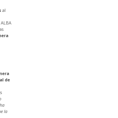
s
al
n ALBA
as
nera
nera
al de
s
o
 ha
e la