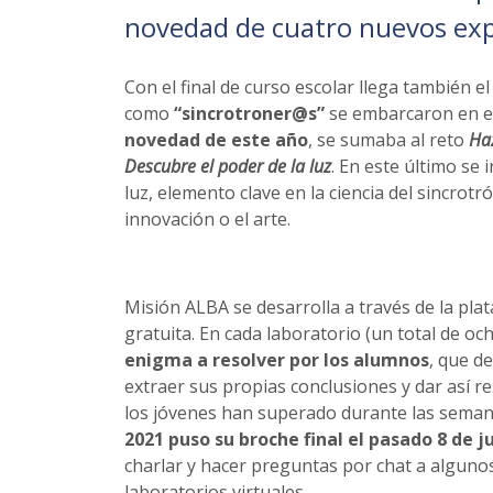
novedad de cuatro nuevos expe
Con el final de curso escolar llega también e
como
“sincrotroner@s”
se embarcaron en es
novedad de este año
, se sumaba al reto
Haz
Descubre el poder de la luz
. En este último se 
luz, elemento clave en la ciencia del sincrotr
innovación o el arte.
Misión ALBA se desarrolla a través de la pl
gratuita. En cada laboratorio (un total de oc
enigma a resolver por los alumnos
, que d
extraer sus propias conclusiones y dar así res
los jóvenes han superado durante las semana
2021 puso su broche final el pasado 8 de j
charlar y hacer preguntas por chat a alguno
laboratorios virtuales.