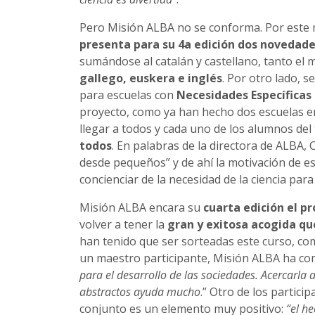
Pero Misión ALBA no se conforma. Por este m
presenta para su 4a edición dos novedad
sumándose al catalán y castellano, tanto el 
gallego, euskera e inglés
. Por otro lado, 
para escuelas con
Necesidades Específicas
proyecto, como ya han hecho dos escuelas e
llegar a todos y cada uno de los alumnos del 
todos
. En palabras de la directora de ALBA, C
desde pequeños” y de ahí la motivación de est
concienciar de la necesidad de la ciencia para 
Misión ALBA encara su
cuarta edición el p
volver a tener la
gran y exitosa acogida qu
han tenido que ser sorteadas este curso, co
un maestro participante, Misión ALBA ha co
para el desarrollo de las sociedades. Acercarla 
abstractos ayuda mucho
.” Otro de los partici
conjunto es un elemento muy positivo:
“el h