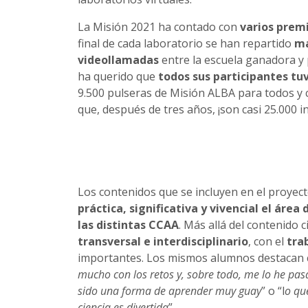
La Misión 2021 ha contado con
varios premi
final de cada laboratorio se han repartido
má
videollamadas
entre la escuela ganadora y
ha querido que
todos sus participantes tu
9.500 pulseras de Misión ALBA para todos y 
que, después de tres años, ¡son casi 25.000 i
Los contenidos que se incluyen en el proyec
práctica, significativa y vivencial el áre
las distintas CCAA
. Más allá del contenido 
transversal e interdisciplinario
, con el
tra
importantes. Los mismos alumnos destacan 
mucho con los retos y, sobre todo, me lo he pas
sido una forma de aprender muy guay
” o “l
o qu
ciencia es divertida
”.