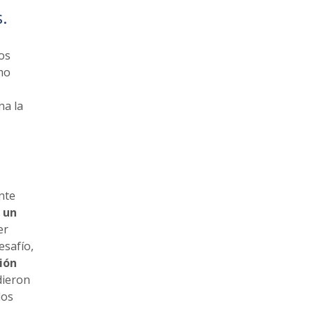
.
os
mo
na la
nte
a un
er
esafío,
ión
dieron
los