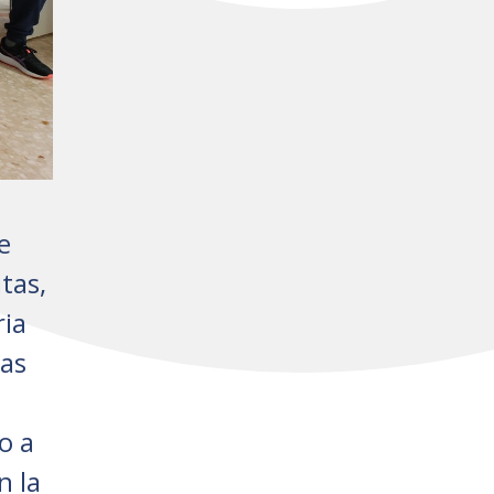
e
tas,
ria
ias
o a
n la