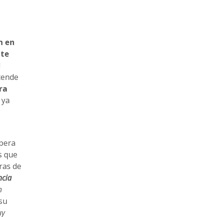
,
n en
nte
l
tende
ra
 ya
spera
s que
ras de
ncia
n
su
uy