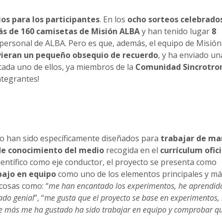
os para los participantes
. En los
ocho sorteos celebrado
s de 160 camisetas de Misión ALBA
y han tenido lugar
8
 personal de ALBA. Pero es que, además, el equipo de Misió
vieran un pequeño obsequio de recuerdo
, y ha enviado un
cada uno de ellos, ya miembros de la
Comunidad Sincrotro
ntegrantes!
to han sido específicamente diseñados para
trabajar de ma
a de conocimiento del medio
recogida en el
currículum ofici
científico como eje conductor, el proyecto se presenta como
bajo en equipo
como uno de los elementos principales y má
cosas como: “
me han encantado los experimentos, he aprendid
ado genial
”, “m
e gusta que el proyecto se base en experimentos,
e más me ha gustado ha sido trabajar en equipo y comprobar qu