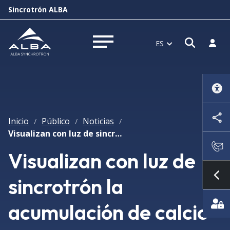
Sincrotrón ALBA
Abrir 
Inici
ES
Abrir menú
Inicio
Público
Noticias
/
/
/
Visualizan con luz de sincrotrón la acumulación de calcio en algas marinas
Visualizan con luz de
sincrotrón la
Mo
acumulación de calcio