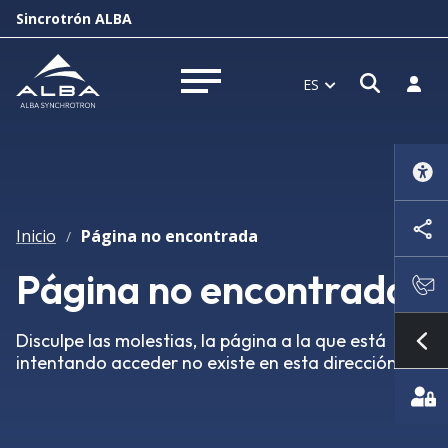
Sincrotrón ALBA
Abrir 
Inici
ES
Abrir menú
Inicio
Página no encontrada
/
Página no encontrada
Disculpe las molestias, la página a la que está
Mo
intentando acceder no existe en esta dirección.