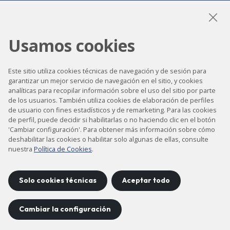
Usamos cookies
LinkedIn
Instagram
YouTube
Este sitio utiliza cookies técnicas de navegación y de sesión para
garantizar un mejor servicio de navegación en el sitio, y cookies
analíticas para recopilar información sobre el uso del sitio por parte
Accesibilidad
de los usuarios. También utiliza cookies de elaboración de perfiles
de usuario con fines estadísticos y de remarketing. Para las cookies
Contacto
de perfil, puede decidir si habilitarlas o no haciendo clic en el botón
Aviso legal
'Cambiar configuración'. Para obtener más información sobre cómo
deshabilitar las cookies o habilitar solo algunas de ellas, consulte
Política de privacidad
nuestra
Política de Cookies
.
Política de cookies
Mapa del sitio
Solo cookies técnicas
Aceptar todo
Cambiar la configuración
Proyecto desarrollado por
©
2026
CELLS