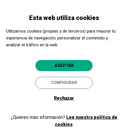
Pasar
Skip
Toggle
al
to
ESPAÑOL
navigation
contenido
main
Esta web utiliza cookies
principal
navigation
Promotores culturales
Sincrotrón ALBA
Utilizamos cookies (propias y de terceros) para mejorar tu
Sincrotrón ALBA
experiencia de navegación, personalizar el contenido y
analizar el tráfico en la web..
Cerdanyola del Vallès (Barcelona)
5
ACEPTAR
CONFIGURAR
Rechazar
¿Quieres más información?
Lee nuestra política de
cookies
.