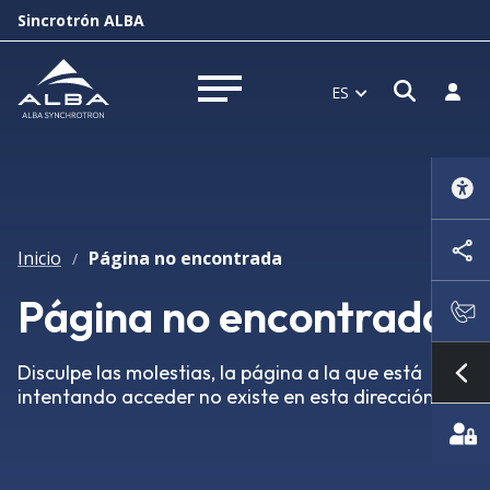
Sincrotrón ALBA
Abrir 
Inici
ES
Abrir menú
Inicio
Página no encontrada
/
Página no encontrada
Disculpe las molestias, la página a la que está
Mo
intentando acceder no existe en esta dirección.