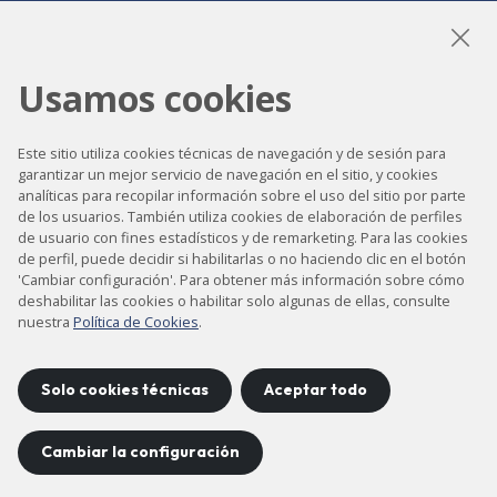
Usamos cookies
LinkedIn
Instagram
YouTube
Este sitio utiliza cookies técnicas de navegación y de sesión para
garantizar un mejor servicio de navegación en el sitio, y cookies
analíticas para recopilar información sobre el uso del sitio por parte
Accesibilidad
de los usuarios. También utiliza cookies de elaboración de perfiles
de usuario con fines estadísticos y de remarketing. Para las cookies
Contacto
de perfil, puede decidir si habilitarlas o no haciendo clic en el botón
Aviso legal
'Cambiar configuración'. Para obtener más información sobre cómo
deshabilitar las cookies o habilitar solo algunas de ellas, consulte
Política de privacidad
nuestra
Política de Cookies
.
Política de cookies
Mapa del sitio
Solo cookies técnicas
Aceptar todo
Cambiar la configuración
Proyecto desarrollado por
©
2026
CELLS