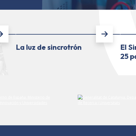
La luz de sincrotrón
El S
25 p