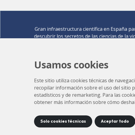
Gran infraestructura científica en España pa
descubrir los secretos de las ciencias de la vi
materiales para la energía, medio ambiente
nanomateriales, patrimonio cultural y much
más.
Usamos cookies
Carrer de la Llum 2-26 08290 Cerdanyola del Vallè
Barcelona,
España
Este sitio utiliza cookies técnicas de navegac
Cómo llegar
recopilar información sobre el uso del sitio 
+34 93 592 43 00
estadísticos y de remarketing. Para las cookie
obtener más información sobre cómo deshabili
Solo cookies técnicas
Aceptar todo
Accesibilidad
Con
©
2026
CELLS