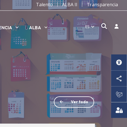
Talento
ALBA II
Transparencia
Abrir v
Inicia
ES
ENCIA
ALBA
Ver todo