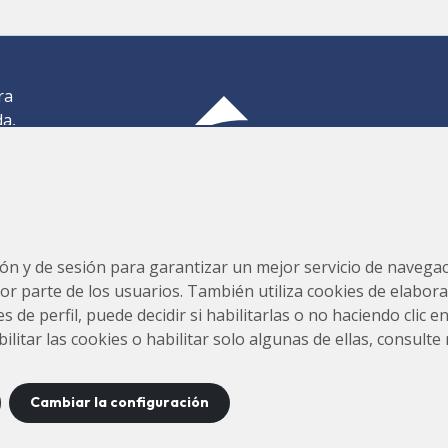
ra
da,
,
os
Consorcio para la Construcción, Equipamiento y Explotación
s,
del Laboratorio de Luz Sincrotrón (CELLS)
ión y de sesión para garantizar un mejor servicio de navegaci
por parte de los usuarios. También utiliza cookies de elabora
s de perfil, puede decidir si habilitarlas o no haciendo clic 
tar las cookies o habilitar solo algunas de ellas, consulte
Cambiar la configuración
tacto
Aviso
Política de
Política de
Mapa