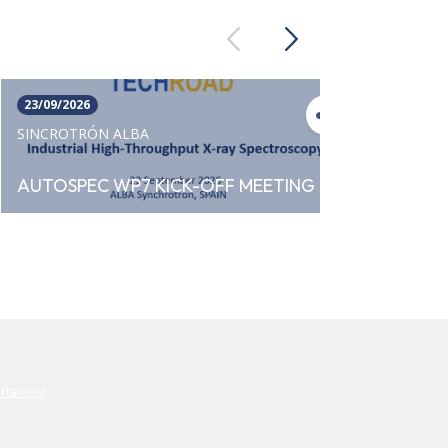
Previous
Next
23/09/2026
02/11/
SINCROTRÓN ALBA
SINCR
AUTOSPEC WP7 KICK-OFF MEETING
43ª R
Aseso