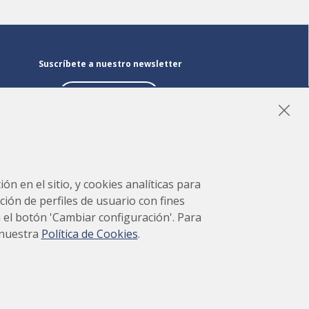
Suscríbete a nuestro newsletter
Suscríbete
LinkedIn
Instagram
YouTube
ón en el sitio, y cookies analíticas para
ción de perfiles de usuario con fines
en el botón 'Cambiar configuración'. Para
 nuestra
Política de Cookies
.
 del
Proyecto desarrollado por