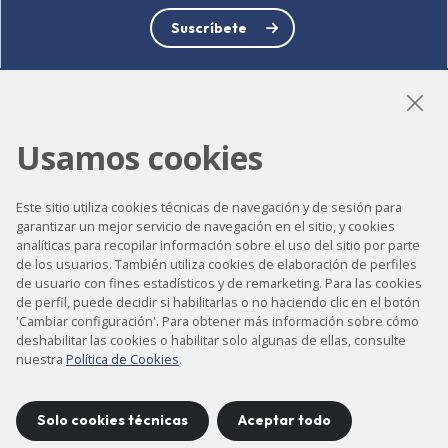
Suscríbete
Usamos cookies
LinkedIn
Instagram
YouTube
Este sitio utiliza cookies técnicas de navegación y de sesión para
garantizar un mejor servicio de navegación en el sitio, y cookies
Accesibilidad
analíticas para recopilar información sobre el uso del sitio por parte
de los usuarios. También utiliza cookies de elaboración de perfiles
Contacto
de usuario con fines estadísticos y de remarketing. Para las cookies
de perfil, puede decidir si habilitarlas o no haciendo clic en el botón
Aviso legal
'Cambiar configuración'. Para obtener más información sobre cómo
deshabilitar las cookies o habilitar solo algunas de ellas, consulte
Política de privacidad
nuestra
Política de Cookies
.
Política de cookies
Mapa del sitio
Solo cookies técnicas
Aceptar todo