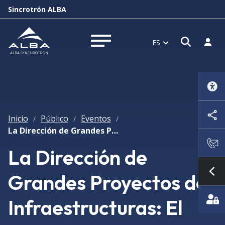
Sincrotrón ALBA
Abrir 
Inici
ES
Abrir menú
Inicio
Público
Eventos
/
/
/
La Dirección de Grandes Proyectos de Infraestructuras: El caso del Tercer Juego de Esclusas del Canal de Panamá
La Dirección de
Grandes Proyectos de
Mo
Infraestructuras: El