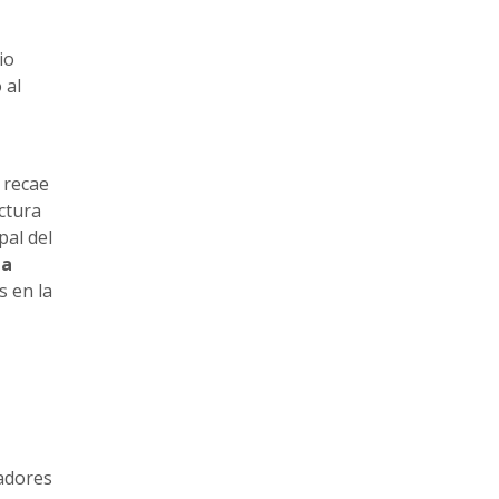
io
 al
l recae
ctura
pal del
la
s en la
gadores