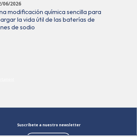
2/06/2026
Avance e
na modificación química sencilla para
en el lab
largar la vida útil de las baterías de
de vang
ones de sodio
Suscríbete a nuestro newsletter