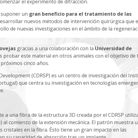
omenzar el experimento de difracción.
n suponer un
gran beneficio para el tratamiento de las
desarrollar nuevos métodos de intervención quirúrgica que e
ollo de nuevas investigaciones en el ámbito de la regenerac
 ovejas
gracias a una colaboración con la
Universidad de
es probar este material en otros animales con el objetivo de 
 próximos cinco años.
 Development (CDRSP) es un centro de investigación del Inst
Portugal) que centra su investigación en tecnologías emerge
e.
te a una fibra de la estructura 3D creada por el CDRSP utili
) al comienzo de la extensión mecánica. El patrón muestra 
 cristales en la fibra. Ésto tiene un gran impacto en las
en su capacidad de absorción tras un implante.