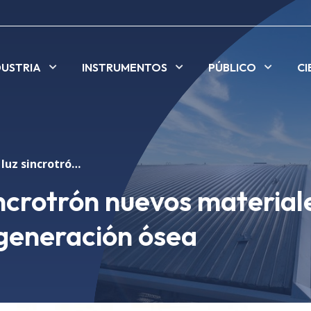
DUSTRIA
INSTRUMENTOS
PÚBLICO
CI
Analizan con luz sincrotrón nuevos materiales que ayudan a la regeneración ósea
incrotrón nuevos material
egeneración ósea