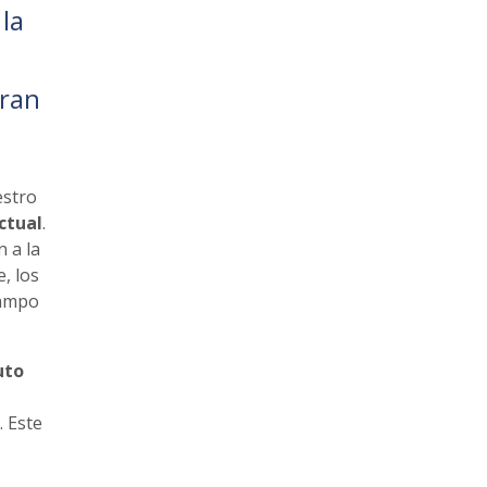
la
gran
estro
ctual
.
 a la
, los
campo
uto
. Este