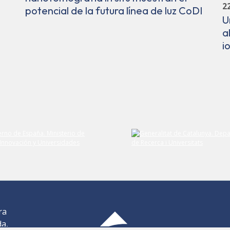
2
potencial de la futura línea de luz CoDI
U
a
i
ra
da,