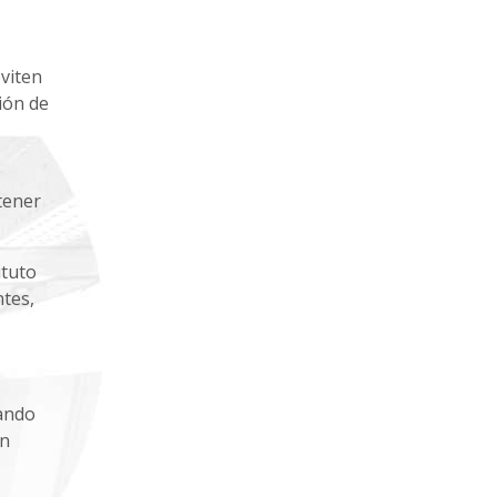
viten
ión de
tener
ituto
ntes,
zando
un