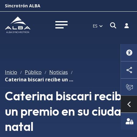
Sincrotrón ALBA
Abrir 
Inici
ES
Abrir menú
Inicio
Público
Noticias
/
/
/
Caterina biscari recibe un premio en su ciudad natal
Caterina biscari recibe
un premio en su ciudad
Mo
natal