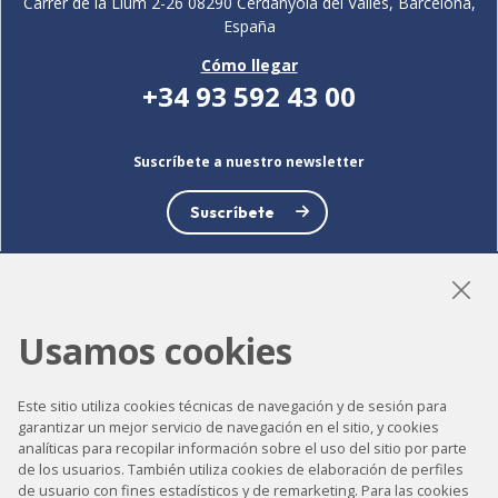
Carrer de la Llum 2-26 08290 Cerdanyola del Vallès, Barcelona,
España
Cómo llegar
+34 93 592 43 00
Suscríbete a nuestro newsletter
Suscríbete
Usamos cookies
LinkedIn
Instagram
YouTube
Este sitio utiliza cookies técnicas de navegación y de sesión para
garantizar un mejor servicio de navegación en el sitio, y cookies
analíticas para recopilar información sobre el uso del sitio por parte
Accesibilidad
de los usuarios. También utiliza cookies de elaboración de perfiles
Contacto
de usuario con fines estadísticos y de remarketing. Para las cookies