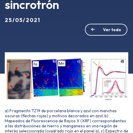
sincrotrón
25/05/2021
Ver todo
a) Fragmento TZ19 de porcelana blanca y azul con manchas
oscuras (flechas rojas) y motivos decorados en azul, b)
Mapeados de Fluorescencia de Rayos X (XRF) correspondientes
a las distribuciones de hierro y manganeso en una región de
interés seleccionada (cuadrado rojo en el panel a), c) Espectro de