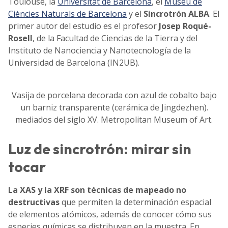
Toulouse, la
Universitat de Barcelona
, el
Museu de
Ciències Naturals de Barcelona
y el
Sincrotrón
ALBA
. El
primer autor del estudio es el profesor
Josep Roqué-
Rosell
, de la Facultad de Ciencias de la Tierra y del
Instituto de Nanociencia y Nanotecnología de la
Universidad de Barcelona (IN2UB).
Vasija de porcelana decorada con azul de cobalto bajo
un barniz transparente (cerámica de Jingdezhen).
mediados del siglo XV. Metropolitan Museum of Art.
Luz de sincrotrón: mirar sin
tocar
La XAS y la XRF son técnicas de mapeado no
destructivas
que permiten la determinación espacial
de elementos atómicos, además de conocer cómo sus
especies químicas se distribuyen en la muestra. En