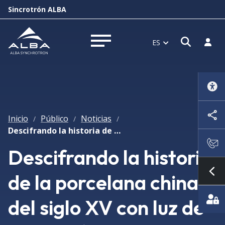
Sincrotrón ALBA
Abrir 
Inici
ES
Abrir menú
Inicio
Público
Noticias
/
/
/
Descifrando la historia de la porcelana china del siglo XV con luz de sincrotrón
Descifrando la historia
de la porcelana china
Mo
del siglo XV con luz de