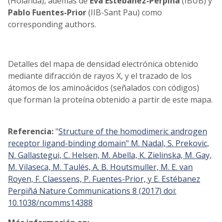
(Holanda), además de
Eva Estébanez-Perpiñá
(IBUB) y
Pablo Fuentes-Prior
(IIB-Sant Pau) como
corresponding authors.
Detalles del mapa de densidad electrónica obtenido
mediante difracción de rayos X, y el trazado de los
átomos de los aminoácidos (señalados con códigos)
que forman la proteína obtenido a partir de este mapa.
Referencia:
"
Structure of the homodimeric androgen
receptor ligand-binding domain" M. Nadal, S. Prekovic,
N. Gallastegui, C. Helsen, M. Abella, K. Zielinska, M. Gay,
M. Vilaseca, M. Taulés, A. B. Houtsmuller, M. E. van
Royen, F. Claessens, P. Fuentes-Prior, y E. Estébanez
Perpiñá Nature Communications 8 (2017) doi:
10.1038/ncomms14388