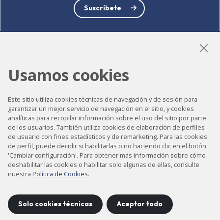
Suscríbete
LinkedIn
Instagram
YouTube
Usamos cookies
Este sitio utiliza cookies técnicas de navegación y de sesión para
garantizar un mejor servicio de navegación en el sitio, y cookies
Accesibilidad
analíticas para recopilar información sobre el uso del sitio por parte
de los usuarios. También utiliza cookies de elaboración de perfiles
Contacto
de usuario con fines estadísticos y de remarketing. Para las cookies
de perfil, puede decidir si habilitarlas o no haciendo clic en el botón
Aviso legal
'Cambiar configuración'. Para obtener más información sobre cómo
Política de privacidad
deshabilitar las cookies o habilitar solo algunas de ellas, consulte
nuestra
Política de Cookies
.
Política de cookies
Mapa del sitio
Solo cookies técnicas
Aceptar todo