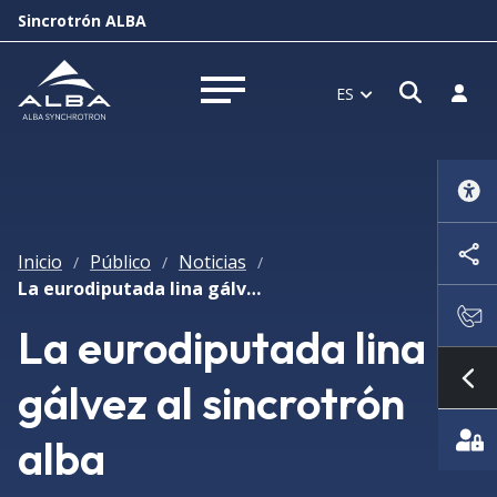
Sincrotrón ALBA
Abrir 
Inici
ES
Abrir menú
Inicio
Público
Noticias
/
/
/
La eurodiputada lina gálvez al sincrotrón alba
La eurodiputada lina
gálvez al sincrotrón
Mo
alba