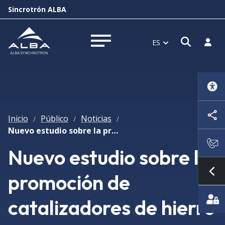
Sincrotrón ALBA
Abrir 
Inici
ES
Abrir menú
Inicio
Público
Noticias
/
/
/
Nuevo estudio sobre la promoción de catalizadores de hierro para optimizar la síntesis de Fischer-Tropsch
Nuevo estudio sobre la
promoción de
Mo
catalizadores de hierro