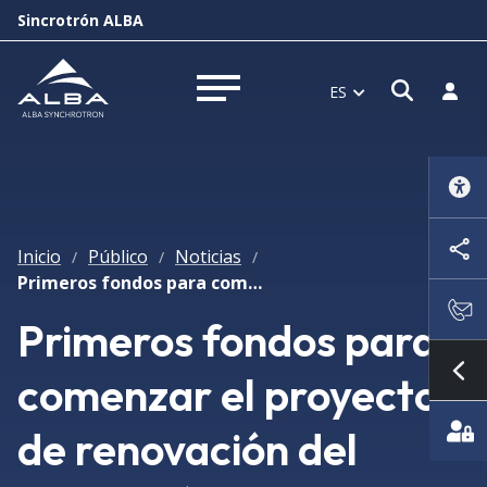
Sincrotrón ALBA
Abrir 
Inici
ES
Abrir menú
Inicio
Público
Noticias
/
/
/
Primeros fondos para comenzar el proyecto de renovación del Sincrotrón ALBA
Primeros fondos para
comenzar el proyecto
Mo
de renovación del