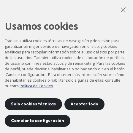
LinkedIn
Instagram
YouTube
Usamos cookies
Este sitio utiliza cookies técnicas de navegación y de sesión para
garantizar un mejor servicio de navegación en el sitio, y cookies
Accesibilidad
analíticas para recopilar información sobre el uso del sitio por parte
de los usuarios. También utiliza cookies de elaboración de perfiles
Contacto
de usuario con fines estadísticos y de remarketing. Para las cookies
Aviso legal
de perfil, puede decidir si habilitarlas o no haciendo clic en el botón
'Cambiar configuración'. Para obtener más información sobre cómo
Política de privacidad
deshabilitar las cookies o habilitar solo algunas de ellas, consulte
nuestra
Política de Cookies
.
Política de cookies
Mapa del sitio
Solo cookies técnicas
Aceptar todo
Proyecto desarrollado por
Cambiar la configuración
©
2026
CELLS