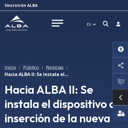
Sincrotrón ALBA
Abrir 
Inici
ES
Abrir menú
Inicio
Público
Noticias
/
/
/
Hacia ALBA II: Se instala el dispositivo de inserción de la nueva línea de luz 3Sbar
Hacia ALBA II: Se
instala el dispositivo de
Mo
inserción de la nueva