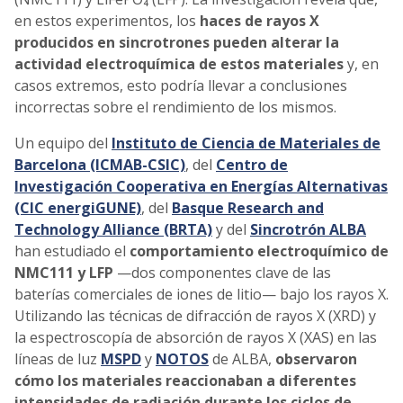
en estos experimentos, los
haces de rayos X
producidos en sincrotrones pueden alterar la
actividad electroquímica de estos materiales
y, en
casos extremos, esto podría llevar a conclusiones
incorrectas sobre el rendimiento de los mismos.
Un equipo del
Instituto de Ciencia de Materiales de
Barcelona (ICMAB-CSIC)
, del
Centro de
Investigación Cooperativa en Energías Alternativas
(CIC energiGUNE)
, del
Basque Research and
Technology Alliance (BRTA)
y del
Sincrotrón ALBA
han estudiado el
comportamiento electroquímico de
NMC111 y LFP
—dos componentes clave de las
baterías comerciales de iones de litio— bajo los rayos X.
Utilizando las técnicas de difracción de rayos X (XRD) y
la espectroscopía de absorción de rayos X (XAS) en las
líneas de luz
MSPD
y
NOTOS
de ALBA,
observaron
cómo los materiales reaccionaban a diferentes
intensidades de radiación durante los ciclos de