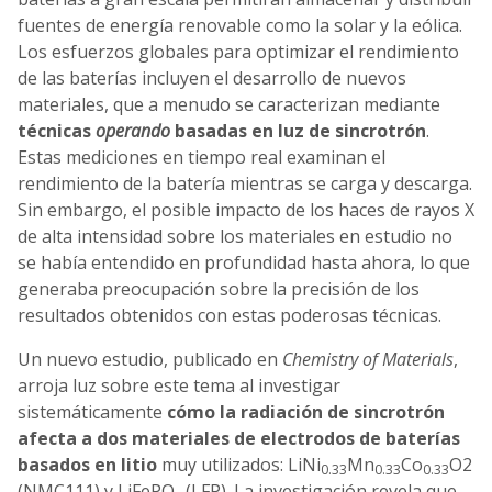
fuentes de energía renovable como la solar y la eólica.
Los esfuerzos globales para optimizar el rendimiento
de las baterías incluyen el desarrollo de nuevos
materiales, que a menudo se caracterizan mediante
técnicas
operando
basadas en luz de sincrotrón
.
Estas mediciones en tiempo real examinan el
rendimiento de la batería mientras se carga y descarga.
Sin embargo, el posible impacto de los haces de rayos X
de alta intensidad sobre los materiales en estudio no
se había entendido en profundidad hasta ahora, lo que
generaba preocupación sobre la precisión de los
resultados obtenidos con estas poderosas técnicas.
Un nuevo estudio, publicado en
Chemistry of Materials
,
arroja luz sobre este tema al investigar
sistemáticamente
cómo la radiación de sincrotrón
afecta a dos materiales de electrodos de baterías
basados en litio
muy utilizados: LiNi
Mn
Co
O2
0.33
0.33
0.33
(NMC111) y LiFePO₄ (LFP). La investigación revela que,