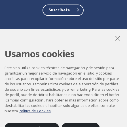
Suscríbete
LinkedIn
Instagram
YouTube
Usamos cookies
Este sitio utiliza cookies técnicas de navegación y de sesión para
Accesibilidad
garantizar un mejor servicio de navegación en el sitio, y cookies
analíticas para recopilar información sobre el uso del sitio por parte
Contacto
de los usuarios. También utiliza cookies de elaboración de perfiles
de usuario con fines estadísticos y de remarketing. Para las cookies
Aviso legal
de perfil, puede decidir si habilitarlas o no haciendo clic en el botón
Política de privacidad
'Cambiar configuración'. Para obtener más información sobre cómo
deshabilitar las cookies o habilitar solo algunas de ellas, consulte
Política de cookies
nuestra
Política de Cookies
.
Mapa del sitio