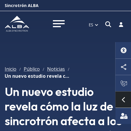
Sincrotrón ALBA
Abrir 
Inici
ES
Abrir menú
Inicio
Público
Noticias
/
/
/
Un nuevo estudio revela cómo la luz de sincrotrón afecta a los materiales de baterías durante el análisis en tiempo real
Un nuevo estudio
revela cómo la luz de
Mo
sincrotrón afecta a los