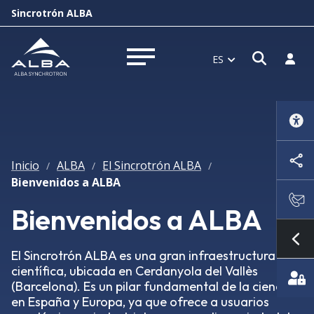
Sincrotrón ALBA
Abrir 
Inici
ES
Abrir menú
Inicio
ALBA
El Sincrotrón ALBA
/
/
/
Bienvenidos a ALBA
Bienvenidos a ALBA
Mo
El Sincrotrón ALBA es una gran infraestructura
científica, ubicada en Cerdanyola del Vallès
(Barcelona). Es un pilar fundamental de la ciencia
en España y Europa, ya que ofrece a usuarios