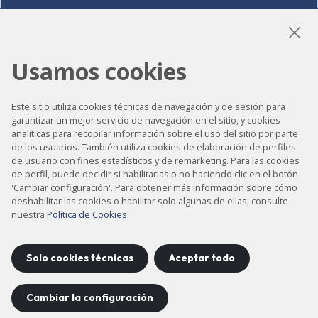
LinkedIn
Instagram
YouTube
Usamos cookies
Este sitio utiliza cookies técnicas de navegación y de sesión para
garantizar un mejor servicio de navegación en el sitio, y cookies
Accesibilidad
analíticas para recopilar información sobre el uso del sitio por parte
Contacto
de los usuarios. También utiliza cookies de elaboración de perfiles
de usuario con fines estadísticos y de remarketing. Para las cookies
Aviso legal
de perfil, puede decidir si habilitarlas o no haciendo clic en el botón
'Cambiar configuración'. Para obtener más información sobre cómo
Política de privacidad
deshabilitar las cookies o habilitar solo algunas de ellas, consulte
Política de cookies
nuestra
Política de Cookies
.
Mapa del sitio
Solo cookies técnicas
Aceptar todo
Proyecto desarrollado por
Cambiar la configuración
©
2026
CELLS