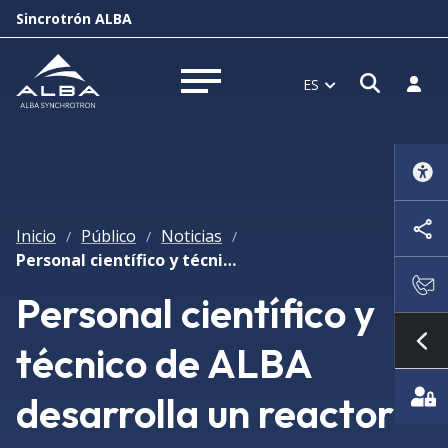
Sincrotrón ALBA
Abrir 
Inici
ES
Abrir menú
Inicio
Público
Noticias
/
/
/
Personal científico y técnico de ALBA desarrolla un reactor para estudios ALD en tiempo real en dos líneas de luz
Personal científico y
técnico de ALBA
Mo
desarrolla un reactor