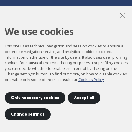
LinkedIn
Instagram
YouTube
We use cookies
Accessibility
This site uses technical navigation and session cookies to ensure a
better site navigation service, and analytical cookies to collect
Contact
information on the use of the site by users. It also uses user profiling
cookies for statistical and remarketing purposes. For profiling cookies
Legal notice
you can decide whether to enable them or not by clicking on the
Privacy policy
'Change settings' button. To find out more, on how to disable cookies
or enable only some of them, consult our
Cookies Policy
.
Cookies policy
Site map
Only necessary cookies
Accept all
Change settings
Project developed by
©
2026
CELLS