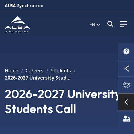
ALBA Synchrotron
Open s
EN
Home
Careers
Students
/
/
/
2026-2027 University Students Call
2026-2027 University
Students Call
Sh