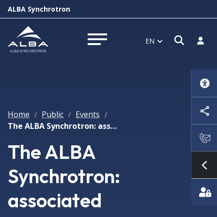
ALBA Synchrotron
Open s
Log i
EN
Open menu
Home
Public
Events
/
/
/
The ALBA Synchrotron: associated technologies and engineering
The ALBA
Synchrotron:
Sh
associated