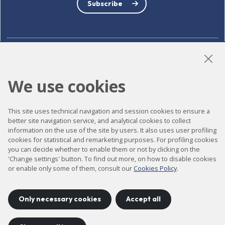
Subscribe
LinkedIn
Instagram
YouTube
We use cookies
This site uses technical navigation and session cookies to ensure a
Accessibility
better site navigation service, and analytical cookies to collect
Contact
information on the use of the site by users. It also uses user profiling
cookies for statistical and remarketing purposes. For profiling cookies
Legal notice
you can decide whether to enable them or not by clicking on the
'Change settings' button. To find out more, on how to disable cookies
Privacy policy
or enable only some of them, consult our
Cookies Policy
.
Cookies policy
Site map
Only necessary cookies
Accept all