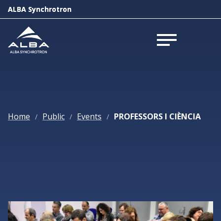
ALBA Synchrotron
ALBA Synchrotron
Open menu
Open menu
Home
Public
Events
PROFESSORS I CIÈNCIA
/
/
/