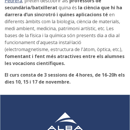
Pedrera
, pretèn descobrir als
professors de
secundària/batxillerat
quina és
la ciència que hi ha
darrera d’un sincrotró i quines aplicacions té
en
diferents àmbits com la biologia, ciència de materials,
medi ambient, medicina, patrimoni artístic, etc. Les
bases de la física i la química són presents dia a dia al
funcionament d'aquesta instal·lació
(electromagnetisme, estructura de l'àtom, òptica, etc.),
fomentant i fent més atractives entre els alumnes
les vocacions científiques.
El curs consta de 3 sessions de 4 hores, de 16-20h els
dies 10, 15 i 17 de novembre.