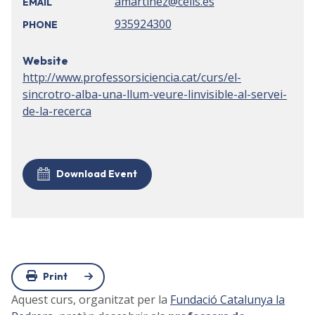
amartinez@cells.es
EMAIL
935924300
PHONE
Website
http://www.professorsiciencia.cat/curs/el-
sincrotro-alba-una-llum-veure-linvisible-al-servei-
de-la-recerca
Download Event
Print
Aquest curs, organitzat per la
Fundació Catalunya la