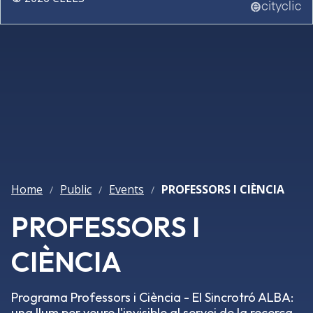
Home
Public
Events
PROFESSORS I CIÈNCIA
/
/
/
PROFESSORS I
CIÈNCIA
Programa Professors i Ciència - El Sincrotró ALBA:
una llum per veure l'invisible al servei de la recerca