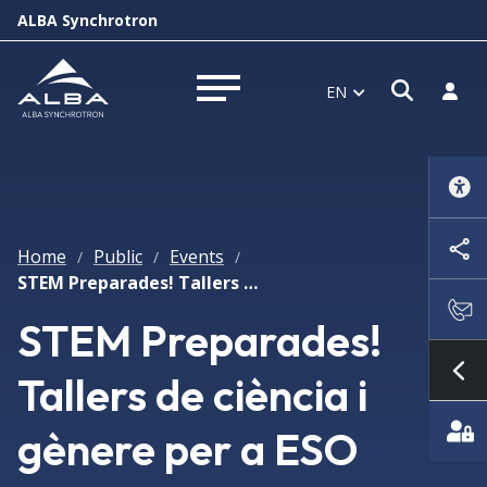
ALBA Synchrotron
Open s
Log i
EN
Open menu
Home
Public
Events
/
/
/
STEM Preparades! Tallers de ciència i gènere per a ESO
STEM Preparades!
Tallers de ciència i
Sh
gènere per a ESO