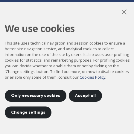
LinkedIn
Instagram
YouTube
We use cookies
This site uses technical navigation and session cookies to ensure a
Accessibility
better site navigation service, and analytical cookies to collect
Contact
information on the use of the site by users. It also uses user profiling
cookies for statistical and remarketing purposes. For profiling cookies
Legal notice
you can decide whether to enable them or not by clicking on the
'Change settings' button. To find out more, on how to disable cookies
Privacy policy
or enable only some of them, consult our
Cookies Policy
.
Cookies policy
Site map
Only necessary cookies
Accept all
Change settings
Project developed by
©
2026
CELLS