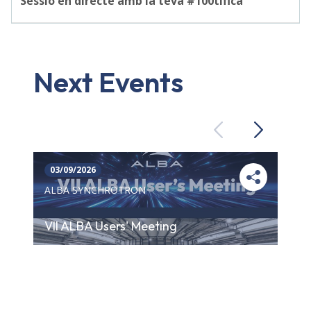
Sessió en directe amb la teva #100tífica
Next Events
Previous
Next
03/09/2026
ALBA SYNCHROTRON
VII ALBA Users' Meeting