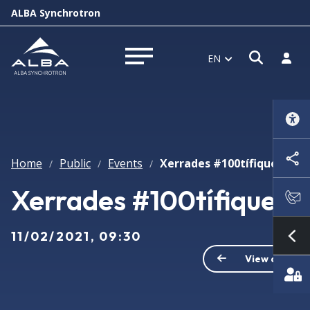
ALBA Synchrotron
Open s
Log i
EN
Open menu
Home
Public
Events
Xerrades #100tífiques
/
/
/
Xerrades #100tífiques
11/02/2021, 09:30
Sh
View all